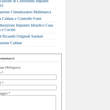
icazione di Conformità Impianti
ici
lazione Climatizzatori Multimarca
a Caldaia e Controllo Fumi
tturazione Impianto Idraulico Casa
 e Cucine
it Ricambi Originali Sanitari
uzione Caldaie
ontattarci:
pi Obbligatori
e:
*
l:
*
aggio:
*