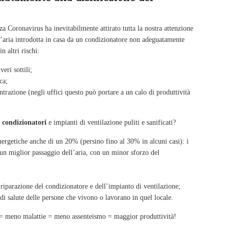
a Coronavirus ha inevitabilmente attirato tutta la nostra attenzione
 l’aria introdotta in casa da un condizionatore non adeguatamente
n altri rischi:
eri sottili;
ca;
trazione (negli uffici questo può portare a un calo di produttività
i
condizionatori
e impianti di ventilazione puliti e sanificati?
energetiche anche di un 20% (persino fino al 30% in alcuni casi): i
 un miglior passaggio dell’aria, con un minor sforzo del
riparazione del condizionatore e dell’impianto di ventilazione;
i salute delle persone che vivono o lavorano in quel locale.
e = meno malattie = meno assenteismo = maggior produttività!