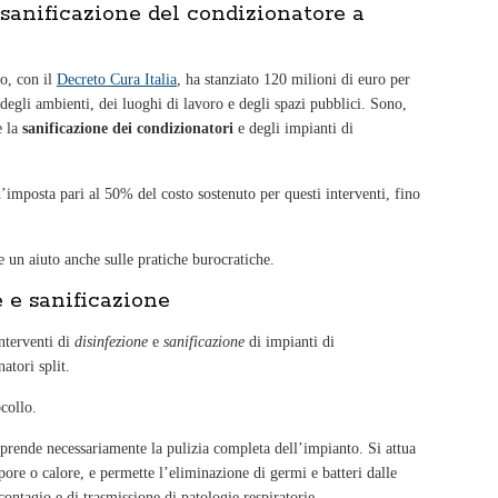
 sanificazione del condizionatore a
o, con il
Decreto Cura Italia
, ha stanziato 120 milioni di euro per
e degli ambienti, dei luoghi di lavoro e degli spazi pubblici. Sono,
e la
sanificazione dei condizionatori
e degli impianti di
’imposta pari al 50% del costo sostenuto per questi interventi, fino
 un aiuto anche sulle pratiche burocratiche.
e e sanificazione
interventi di
disinfezione
e
sanificazione
di impianti di
atori split.
collo.
prende necessariamente la pulizia completa dell’impianto. Si attua
pore o calore, e permette l’eliminazione di germi e batteri dalle
 contagio e di trasmissione di patologie respiratorie.