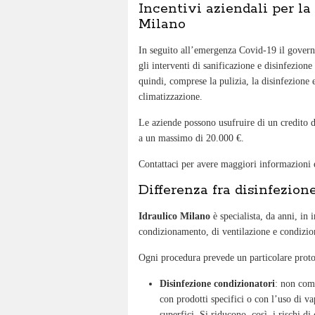
Incentivi aziendali per la
Milano
In seguito all’emergenza Covid-19 il govern
gli interventi di sanificazione e disinfezion
quindi, comprese la pulizia, la disinfezione 
climatizzazione.
Le aziende possono usufruire di un credito d
a un massimo di 20.000 €.
Contattaci per avere maggiori informazioni e
Differenza fra disinfezion
Idraulico Milano
è specialista, da anni, in 
condizionamento, di ventilazione e condizion
Ogni procedura prevede un particolare proto
Disinfezione condizionatori
: non com
con prodotti specifici o con l’uso di va
superfici. Si riducono, così, i rischi di