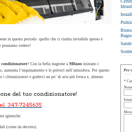
Certif
Idraul
Instal
Pulizi
Ristru
Bagno
e in questo periodo: quello che ci risulta invisibile spesso è
Sanitr
he possiamo vedere!
Sostit
l condizionatore
? Con la bella stagione a
Milano
iniziano i
Per c
no, aumenta l’inquinamento e le polveri nell’atmosfera. Per questo
 e i climatizzatori e goderci un po’ di aria più fresca e, almeno
*
Cam
Nom
ione del tuo condizionatore!
Emai
el. 347-7245635
Mess
me igieniche.
dali (come da decreto).