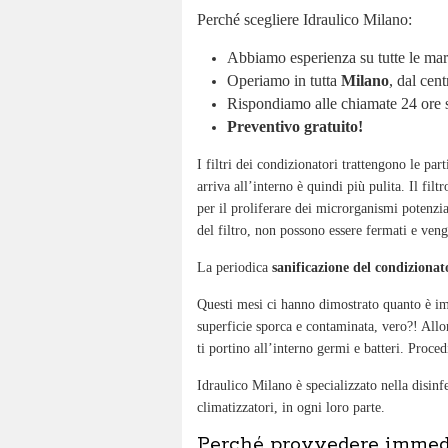
Perché scegliere Idraulico Milano:
Abbiamo esperienza su tutte le marc
Operiamo in tutta
Milano
, dal cent
Rispondiamo alle chiamate 24 ore s
Preventivo gratuito!
I filtri dei condizionatori trattengono le par
arriva all’interno è quindi più pulita. Il fil
per il proliferare dei microrganismi potenzia
del filtro, non possono essere fermati e veng
La periodica
sanificazione del condizionat
Questi mesi ci hanno dimostrato quanto è i
superficie sporca e contaminata, vero?! Allo
ti portino all’interno germi e batteri. Proced
Idraulico Milano è specializzato nella disinf
climatizzatori, in ogni loro parte.
Perché provvedere immedi