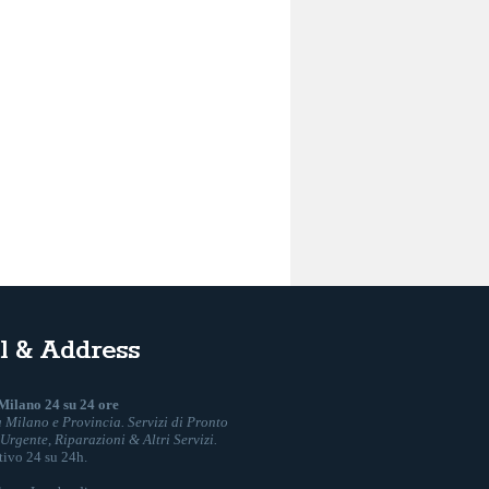
l & Address
Milano 24 su 24 ore
a Milano e Provincia. Servizi di Pronto
 Urgente, Riparazioni & Altri Servizi.
ttivo 24 su 24h
.