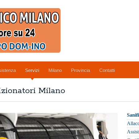
istenza
Servizi
Milano
Provincia
Contatti
zionatori Milano
Sanif
Allacc
Assis