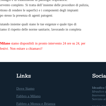
tervento completo. Si tratta dell’insieme delle procedure di pulizia,
ttono di rendere le superfici e i componenti degli impianti
po stesso la presenza di agenti patogeni.
utando insieme quali siano le tue esigenze e quale tipo di
tiamo il rispetto delle norme sanitarie, lavorando in completa
 Milano
siamo disponibili in pronto intervento 24 ore su 24, per
festivi. Non esitare a chiamarci!
Links
Socia
Idraulico 
Dove Siamo
Idraulico 
Intervento
Fabbro a Milano
Servizio a
Fabbro a Monza e Brianza