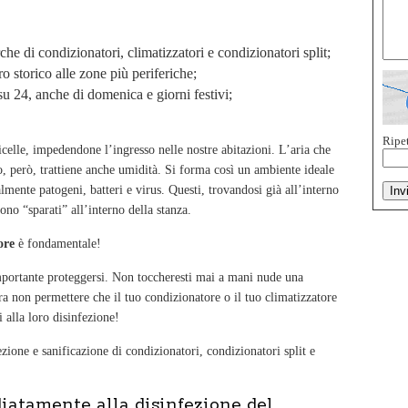
he di condizionatori, climatizzatori e condizionatori split;
ro storico alle zone più periferiche;
u 24, anche di domenica e giorni festivi;
Ripet
ticelle, impedendone l’ingresso nelle nostre abitazioni. L’aria che
tro, però, trattiene anche umidità. Si forma così un ambiente ideale
lmente patogeni, batteri e virus. Questi, trovandosi già all’interno
ono “sparati” all’interno della stanza.
ore
è fondamentale!
mportante proteggersi. Non toccheresti mai a mani nude una
ra non permettere che il tuo condizionatore o il tuo climatizzatore
i alla loro disinfezione!
ezione e sanificazione di condizionatori, condizionatori split e
atamente alla disinfezione del