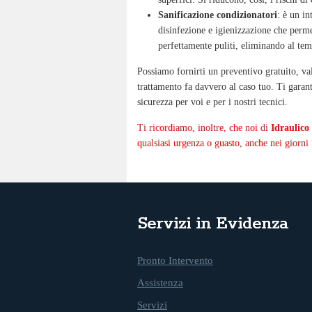
Sanificazione condizionatori
: è un in
disinfezione e igienizzazione che perme
perfettamente puliti, eliminando al tem
Possiamo fornirti un preventivo gratuito, val
trattamento fa davvero al caso tuo. Ti garan
sicurezza per voi e per i nostri tecnici.
Ti ricordiamo, inoltre, che noi di
Idraulico
qualsiasi urgenza o guasto, anche nei giorni 
Servizi in Evidenza
Pronto Intervento
Assistenza
Servizi