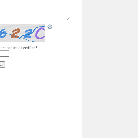
ere codice di verifica
*