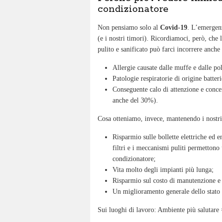
condizionatore
Non pensiamo solo al
Covid-19
. L’emergenz
(e i nostri timori). Ricordiamoci, però, che
pulito e sanificato può farci incorrere anche i
Allergie causate dalle muffe e dalle polv
Patologie respiratorie di origine batteri
Conseguente calo di attenzione e concen
anche del 30%).
Cosa otteniamo, invece, mantenendo i nostr
Risparmio sulle bollette elettriche ed 
filtri e i meccanismi puliti permettono
condizionatore;
Vita molto degli impianti più lunga;
Risparmio sul costo di manutenzione e 
Un miglioramento generale dello stato d
Sui luoghi di lavoro: Ambiente più salutar